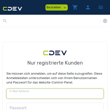
shopping_cart
person
menu
Bestellen
expand_more
search
language
Nur registrierte Kunden
Sie müssen sich anmelden, um auf diese Seite zuzugreifen. Diese
Anmeldedaten unterscheiden sich von Ihrem Benutzernamen
und Passwort für das Website-Control-Panel.
E-Mail Adresse
Passwort